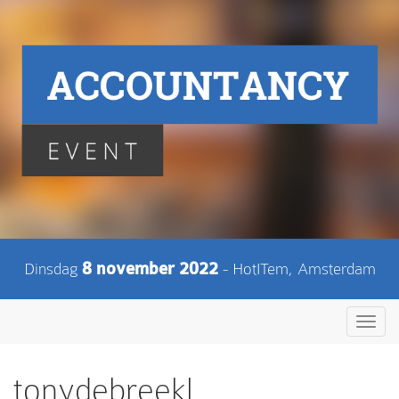
Dinsdag
8 november 2022
- HotITem, Amsterdam
Toggl
navig
tonydebreekl