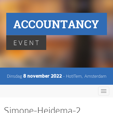
Dinsdag
8 november 2022
- HotITem, Amsterdam
Toggl
navig
Simone-Heidema-2