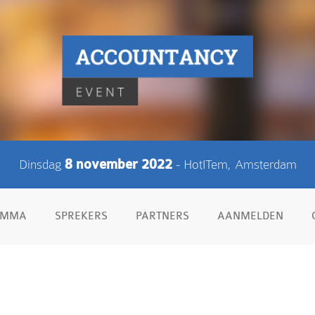
Dinsdag
8 november 2022
- HotITem, Amsterdam
AMMA
SPREKERS
PARTNERS
AANMELDEN