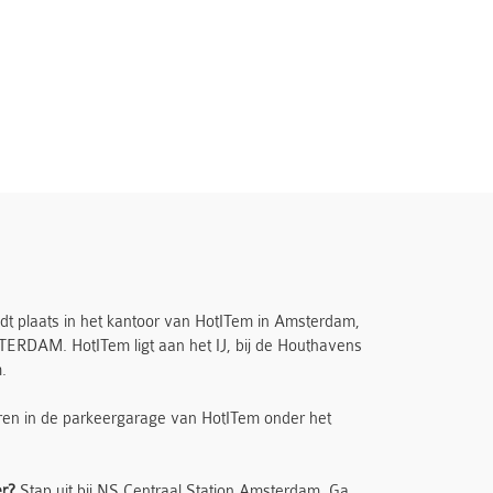
t plaats in het kantoor van HotITem in Amsterdam,
RDAM. HotITem ligt aan het IJ, bij de Houthavens
.
eren in de parkeergarage van HotITem onder het
er?
Stap uit bij NS Centraal Station Amsterdam. Ga