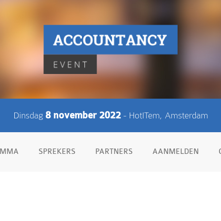
Dinsdag
8 november 2022
- HotITem, Amsterdam
AMMA
SPREKERS
PARTNERS
AANMELDEN