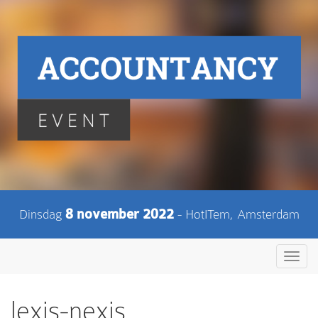
Dinsdag
8 november 2022
- HotITem, Amsterdam
Toggl
navig
lexis-nexis