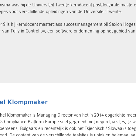
isma was bij de Universiteit Twente kerndocent postdoctorale master
eges voor verschillende opleidingen van de Universiteit Twente.
19 is hij kerndocent masterclass succesmanagement bij Saxion Hogescho
r van Fully in Control bv, een software onderneming op het gebied van
el Klompmaker
hel Klompmaker is Managing Director van het in 2014 opgerichte meert
 & Compliance Platform Europe snel gegroeid met negen taalsites, te we
oemeens, Bulgaars en recentelijk is ook het Tsjechisch / Slowaaks to
gd. De content van de verschillende taalsites is uniek en helemaal aa