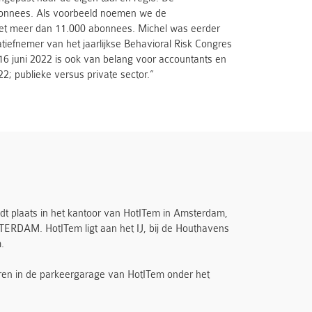
abonnees. Als voorbeeld noemen we de
met meer dan 11.000 abonnees. Michel was eerder
atiefnemer van het jaarlijkse Behavioral Risk Congres
16 juni 2022 is ook van belang voor accountants en
2; publieke versus private sector.”
t plaats in het kantoor van HotITem in Amsterdam,
RDAM. HotITem ligt aan het IJ, bij de Houthavens
.
eren in de parkeergarage van HotITem onder het