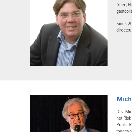
Geert Ha
gastcoll
Sinds 20
directeu
Mich
Drs. Mic
het Risk
Pools, R
toegevoe