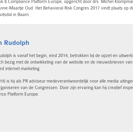
Risk & Compliance Platform Europe, opgericht door drs. Michel Klompmak
nne-Maartje Oud. Het Behavioral Risk Congres 2017 vindt plaats op 
itsdal in Baarn.
n Rudolph
dolph is vanaf het begin, eind 2014, betrokken bij de opzet en uitwer
ch bezig met de ontwikkeling van de website en de nieuwsbrieven van h
ed internet marketing
16 is hij als PR adviseur medeverantwoordelijk voor alle media uitinge
organiseren van de Congressen. Door zijn ervaring kan hij creatief ins
nce Platform Europe.