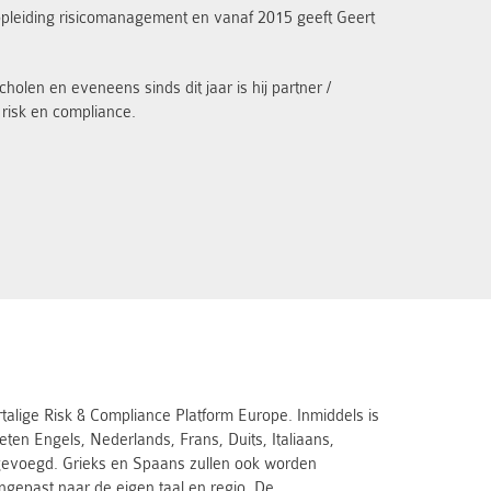
opleiding risicomanagement en vanaf 2015 geeft Geert
len en eveneens sinds dit jaar is hij partner /
 risk en compliance.
alige Risk & Compliance Platform Europe. Inmiddels is
ten Engels, Nederlands, Frans, Duits, Italiaans,
egevoegd. Grieks en Spaans zullen ook worden
ngepast naar de eigen taal en regio. De