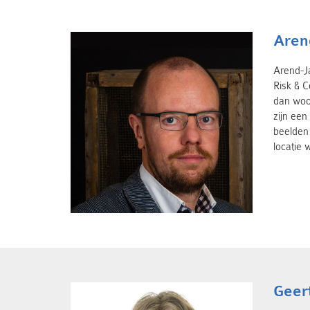
Aren
Arend-Ja
Risk & 
dan woor
zijn een
beelden 
locatie
Geer