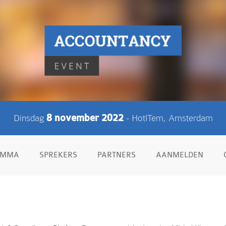
Dinsdag
8 november 2022
- HotITem, Amsterdam
AMMA
SPREKERS
PARTNERS
AANMELDEN