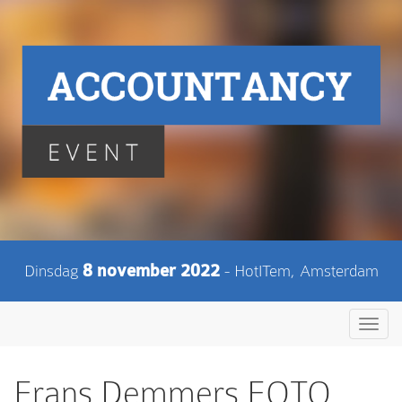
Dinsdag
8 november 2022
- HotITem, Amsterdam
Toggl
navig
Frans Demmers FOTO