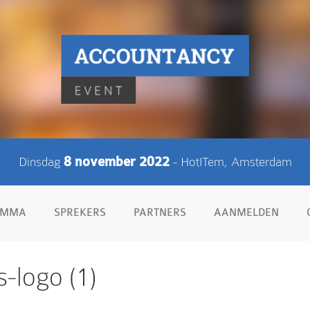
Dinsdag
8 november 2022
- HotITem, Amsterdam
AMMA
SPREKERS
PARTNERS
AANMELDEN
-logo (1)